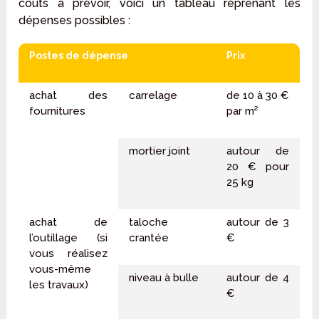
coûts à prévoir, voici un tableau reprenant les
dépenses possibles :
Postes de dépense
Prix
achat des
carrelage
de 10 à 30 €
fournitures
par m²
mortier joint
autour de
20 € pour
25 kg
achat de
taloche
autour de 3
l’outillage (si
crantée
€
vous réalisez
vous-même
niveau à bulle
autour de 4
les travaux)
€