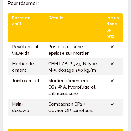
Pour résumer :
Poste de
Détails
Inclus
coût
dans
le
prix
Revêtement
Pose en couche
✔
travertin
épaisse sur mortier
Mortier de
CEM II/B-P 32,5 N type
✔
ciment
M-5, dosage 250 kg/m³
Jointoiement
Mortier cémenteux
✔
CG2 W A, hydrofuge et
antimoisissure
Main-
Compagnon CP2 +
✔
d’œuvre
Ouvrier OP carreleurs