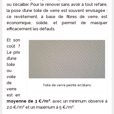
ou s’écailler. Pour le rénover sans avoir à tout refaire,
la pose d’une toile de verre est souvent envisagée :
ce revêtement, à base de fibres de verre, est
économique, solide, et permet de masquer
efficacement les défauts.
Et son
coût
?
Le prix
d’une
toile
ou
voile
de
Toile de verre peinte en blanc
verre
est en
moyenne de 3 €/m²
, avec un minimum observé à
2,0 €/m² et un maximum à 5 €/m².