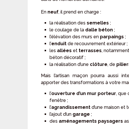
En
neuf
, il prend en charge :
la réalisation des
semelles
;
le coulage de la
dalle béton
;
l’élévation des murs en
parpaings
;
l’
enduit
de recouvrement extérieur ;
les
allées
et
terrasses
, notamment 
béton décoratif ;
la réalisation d’une
clôture
, de
pilie
Mais l’artisan maçon pourra aussi in
apporter des transformations à votre ma
l’
ouverture d’un mur porteur
, que 
fenêtre ;
l’
agrandissement
d’une maison et t
l’ajout d’un
garage
;
des
aménagements paysagers
as