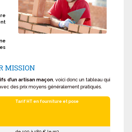
dre
ent
ne
es
R MISSION
rifs d’un artisan maçon
, voici donc un tableau qui
 avec des prix moyens généralement pratiqués.
Tarif HT en fourniture et pose
de 100 à 180 € le m
3