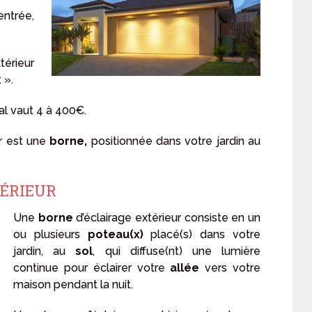
ntrée,
térieur
 ».
al vaut 4 à 400€.
r est une
borne,
positionnée dans votre jardin au
TÉRIEUR
Une
borne
d’éclairage extérieur consiste en un
ou plusieurs
poteau(x)
placé(s) dans votre
jardin, au
sol
, qui diffuse(nt) une lumière
continue pour éclairer votre
allée
vers votre
maison pendant la nuit.