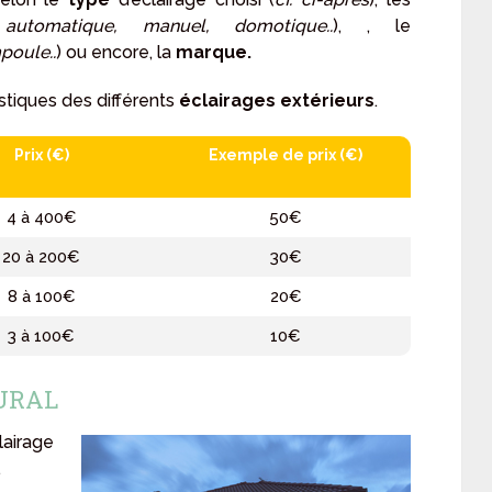
automatique, manuel, domotique..
), , le
poule..
) ou encore, la
marque.
istiques des différents
éclairages extérieurs
.
Prix (€)
Exemple de prix (€)
4 à 400€
50€
20 à 200€
30€
8 à 100€
20€
3 à 100€
10€
URAL
airage
.