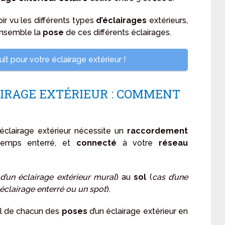
ir vu les différents types
d’éclairages
extérieurs,
nsemble la
pose
de ces différents éclairages.
t pour votre éclairage extérieur !
AIRAGE EXTÉRIEUR : COMMENT
’éclairage extérieur nécessite un
raccordement
 temps enterré, et
connecté
à votre
réseau
d’un éclairage extérieur mural
) au
sol
(
cas d’une
 éclairage enterré ou un spot
).
ail de chacun des
poses
d’un éclairage extérieur en