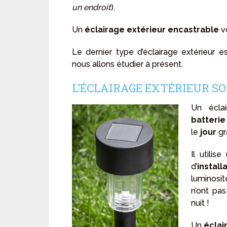
un endroit
).
Un
éclairage extérieur encastrable
v
Le dernier type d’éclairage extérieur est
nous allons étudier à présent.
L’ÉCLAIRAGE EXTÉRIEUR S
Un écla
batterie
le
jour
gr
Il utilis
d’
install
luminosi
n’ont pas
nuit !
Un
éclai