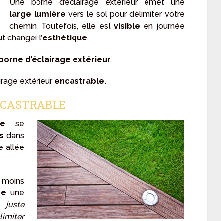
Une borne d’éclairage extérieur émet une
large lumière
vers le sol pour délimiter votre
chemin. Toutefois, elle est
visible
en journée
ut changer l’
esthétique
.
borne d’éclairage extérieur
.
irage extérieur
encastrable.
NCASTRABLE
le
se
s
dans
e allée
à moins
se
une
 juste
limiter