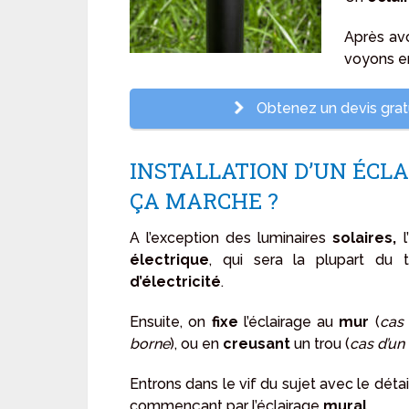
Après avo
voyons e
Obtenez un devis gratui
INSTALLATION D’UN ÉCL
ÇA MARCHE ?
A l’exception des luminaires
solaires,
l
électrique
, qui sera la plupart du
d’électricité
.
Ensuite, on
fixe
l’éclairage au
mur
(
cas 
borne
), ou en
creusant
un trou (
cas d’un
Entrons dans le vif du sujet avec le dét
commençant par l’éclairage
mural.