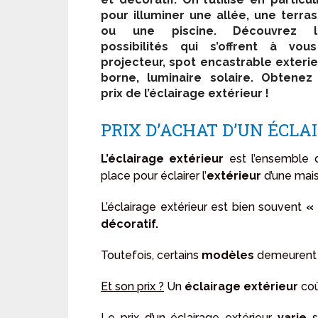
pour illuminer une allée, une terra
ou une piscine. Découvrez l
possibilités qui s’offrent à vou
projecteur, spot encastrable exterie
borne, luminaire solaire. Obtenez
prix de l’éclairage extérieur !
PRIX D’ACHAT D’UN ÉCLA
L’éclairage extérieur
est l’ensemble
place pour éclairer l’
extérieur
d’une mais
L’éclairage extérieur est bien souvent
« 
décoratif.
Toutefois, certains
modèles
demeurent 
Et son prix ?
Un
éclairage extérieur
coû
Le prix d’un éclairage extérieur
varie
s