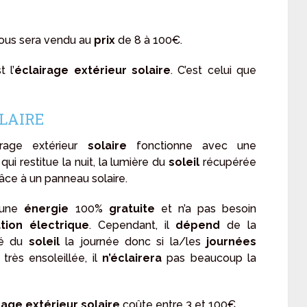
ous sera vendu au
prix
de 8 à 100€.
 l’
éclairage extérieur solaire
. C’est celui que
OLAIRE
irage extérieur
solaire
fonctionne avec une
qui restitue la nuit, la lumière du
soleil
récupérée
âce à un panneau solaire.
e une
énergie
100%
gratuite
et n’a pas besoin
ation électrique
. Cependant, il
dépend
de la
té du
soleil
la journée donc si la/les
journées
 très ensoleillée, il
n’éclairera
pas beaucoup la
rage extérieur solaire
coûte entre 3 et 100€.