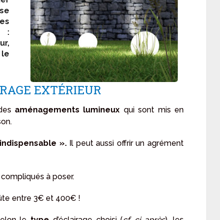
sse
es
s :
ur,
 le
IRAGE EXTÉRIEUR
 des
aménagements lumineux
qui sont mis en
on.
indispensable ».
Il peut aussi offrir un agrément
compliqués à poser.
te entre 3€ et 400€ !
elon le
type
d’éclairage choisi (
cf. ci-après
), les