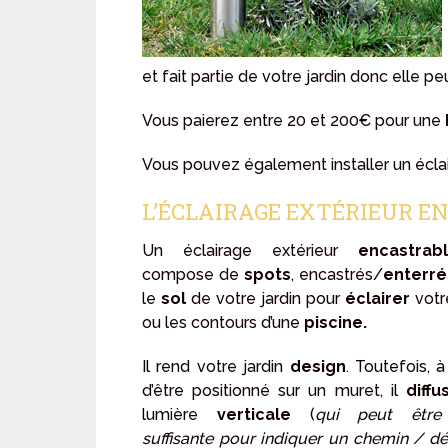
et fait partie de votre jardin donc elle pe
Vous paierez entre 20 et 200€ pour une
Vous pouvez également installer un écla
L’ÉCLAIRAGE EXTÉRIEUR E
Un éclairage extérieur
encastrab
compose de
spots
, encastrés/
enterré
le
sol
de votre jardin pour
éclairer
votr
ou les contours d’une
piscine.
Il rend votre jardin
design
. Toutefois, 
d’être positionné sur un muret, il
diffu
lumière
verticale
(
qui peut être
suffisante pour indiquer un chemin / dé