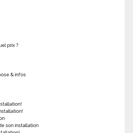
el prix ?
pose & infos
stallation!
stallation!
ion
e son installation
tallation!