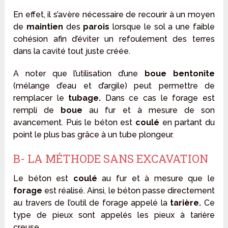
En effet, il s’avère nécessaire de recourir à un moyen
de
maintien
des
parois
lorsque le sol a une faible
cohésion afin d’éviter un refoulement des terres
dans la cavité tout juste créée.
A noter que l’utilisation d’une
boue bentonite
(mélange d’eau et d’argile) peut permettre de
remplacer le
tubage.
Dans ce cas le forage est
rempli de
boue
au fur et à mesure de son
avancement. Puis le béton est
coulé
en partant du
point le plus bas grâce à un tube plongeur.
B- LA MÉTHODE SANS EXCAVATION
Le béton est
coulé
au fur et à mesure que le
forage
est réalisé. Ainsi, le béton passe directement
au travers de l’outil de forage appelé la
tarière.
Ce
type de pieux sont appelés les pieux à tarière
creuse.