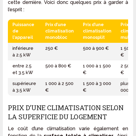
cette dernière. Voici donc quelques prix à garder à
l’esprit :
Puissance
Prix d’une
Prix d’une
Prix d’
de
climatisation
climatisation
climati
l’appareil
monobloc
monosplit
multisp
inférieure
250 €
500 à 900 €
1 500 à
à 2.5 kW
€
entre 2.5
500 à 800 €
1 000 à 1 500
2 500 à
et 3.5 kW
€
€
supérieure
1 000 à 2 500
1 500 à 3 000
plus d
à 3.5 kW
€
€
000 €
PRIX D’UNE CLIMATISATION SELON
LA SUPERFICIE DU LOGEMENT
Le coût d’une climatisation varie également en
fonction de la
surface totale à climatiser
. Ainsi,