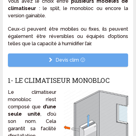
Vous avez le choix entre
plusieurs modèles de
climatiseur
: le split, le monobloc ou encore la
version gainable.
Ceux-ci peuvent être mobiles ou fixes, ils peuvent
également être réversibles ou équipés d’options
telles que la capacité à humidifier l’air.
Devis clim 🙂
1- LE CLIMATISEUR MONOBLOC
Le climatiseur
monobloc n’est
composé que
d’une
seule unité
, d’où
son nom. Cela
garantit sa facilité
d’installation.