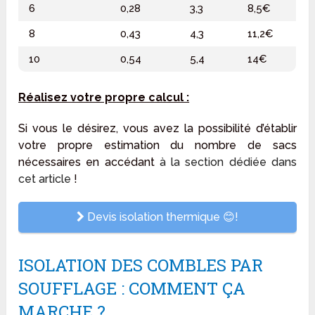
6
0,28
3,3
8,5€
8
0,43
4,3
11,2€
10
0,54
5,4
14€
Réalisez votre propre calcul :
Si vous le désirez, vous avez la possibilité d’établir
votre propre estimation du nombre de sacs
nécessaires en accédant
à la section dédiée dans
cet article
!
Devis isolation thermique 😊!
ISOLATION DES COMBLES PAR
SOUFFLAGE : COMMENT ÇA
MARCHE ?