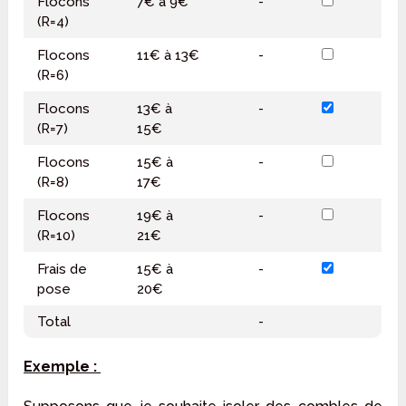
Flocons
7€ à 9€
-
(R=4)
Flocons
11€ à 13€
-
(R=6)
Flocons
13€ à
-
(R=7)
15€
Flocons
15€ à
-
(R=8)
17€
Flocons
19€ à
-
(R=10)
21€
Frais de
15€ à
-
pose
20€
Total
-
Exemple :