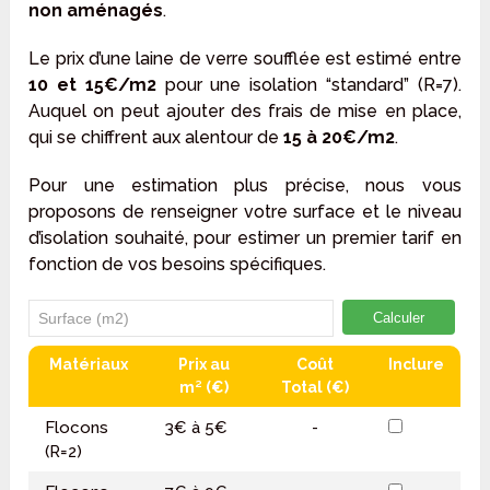
non aménagés
.
Le prix d’une laine de verre soufflée est estimé entre
10 et 15€/m2
pour une isolation “standard” (R=7).
Auquel on peut ajouter des frais de mise en place,
qui se chiffrent aux alentour de
15 à 20€/m2
.
Pour une estimation plus précise, nous vous
proposons de renseigner votre surface et le niveau
d’isolation souhaité, pour estimer un premier tarif en
fonction de vos besoins spécifiques.
Calculer
Matériaux
Prix au
Coût
Inclure
m² (€)
Total (€)
Flocons
3€ à 5€
-
(R=2)