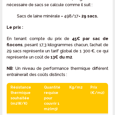
nécessaire de sacs se calcule comme il suit :
Sacs de laine minérale = 498/17=
29 sacs.
Le prix :
En tenant compte du prix de
45€ par sac de
flocons
, pesant 17,3 kilogrammes chacun, l’achat de
29 sacs représente un tarif global de 1 300 €, ce qui
représente un coût de
13€ du m2
.
NB
: Un niveau de performance thermique différent
entraînerait des coûts distincts :
Résistance
Quantité
Kg/m2
Prix
thermique
requise
(€/m2)
souhaitée
pour
(m2W/K)
couvrir 1
m2(m3)