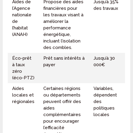
Aides de
Propose des aides
Jusqu’à 35%
l’Agence
financières pour
des travaux
nationale
les travaux visant à
de
améliorer la
l’habitat
performance
(ANAH)
énergétique,
incluant l’isolation
des combles.
Éco-prêt
Prêt sans intérêts à
Jusqu’à 30
à taux
payer
000€
zéro
(éco-PTZ)
Aides
Certaines régions
Variables,
locales et
ou départements
dépendent
régionales
peuvent offrir des
des
aides
politiques
complémentaires
locales
pour encourager
l’efficacité