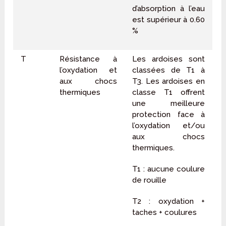
d’absorption à l’eau
est supérieur à 0.60
%
T
Résistance à
Les ardoises sont
l’oxydation et
classées de T1 à
aux chocs
T3. Les ardoises en
thermiques
classe T1 offrent
une meilleure
protection face à
l’oxydation et/ou
aux chocs
thermiques.
T1 : aucune coulure
de rouille
T2 : oxydation +
taches + coulures