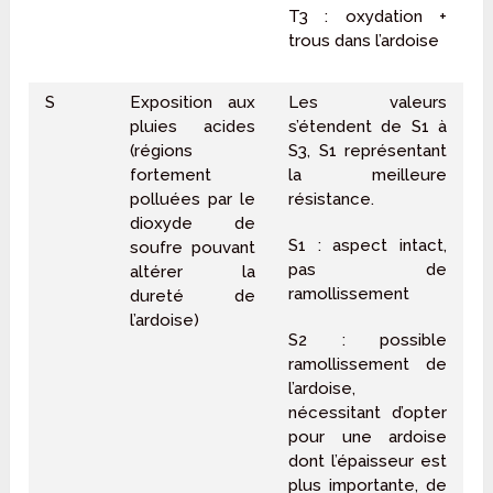
T3 : oxydation +
trous dans l’ardoise
S
Exposition aux
Les valeurs
pluies acides
s’étendent de S1 à
(régions
S3, S1 représentant
fortement
la meilleure
polluées par le
résistance.
dioxyde de
S1 : aspect intact,
soufre pouvant
pas de
altérer la
ramollissement
dureté de
l’ardoise)
S2 : possible
ramollissement de
l’ardoise,
nécessitant d’opter
pour une ardoise
dont l’épaisseur est
plus importante, de