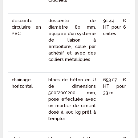
crochets
descente
descente de
91.44 €
circulaire en
diamètre 80 mm,
HT pour 6
PVC
équipée d’un système
unités
de liaison à
emboîture, collé par
adhésif et avec des
colliers métalliques
chaînage
blocs de béton en U
653.07 €
horizontal
de dimensions
HT pour
500*200*200 mm,
33 m
pose effectuée avec
un mortier de ciment
dosé à 400 kg prêt à
l’emploi