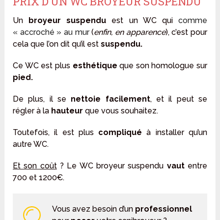
PRIX D’UN WC BROYEUR SUSPENDU
Un
broyeur suspendu
est un WC qui
comme
« accroché » au mur
(
enfin, en apparence
), c’est pour
cela que l’on dit qu’il est
suspendu.
Ce WC est plus
esthétique
que son homologue sur
pied.
De plus, il se
nettoie facilement
, et il peut se
régler à la
hauteur
que vous souhaitez.
Toutefois, il est plus
compliqué
à installer qu’un
autre WC.
Et son coût
? Le WC broyeur suspendu
vaut
entre
700 et 1200€.
Vous avez besoin d’un
professionnel