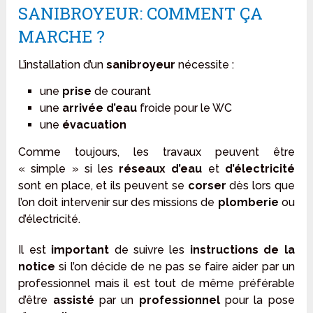
SANIBROYEUR: COMMENT ÇA
MARCHE ?
L’installation d’un
sanibroyeur
nécessite :
une
prise
de courant
une
arrivée d’eau
froide pour le WC
une
évacuation
Comme toujours, les travaux peuvent être
« simple » si les
réseaux d’eau
et
d’électricité
sont en place, et ils peuvent se
corser
dès lors que
l’on doit intervenir sur des missions de
plomberie
ou
d’électricité.
Il est
important
de suivre les
instructions de la
notice
si l’on décide de ne pas se faire aider par un
professionnel mais il est tout de même préférable
d’être
assisté
par un
professionnel
pour la pose