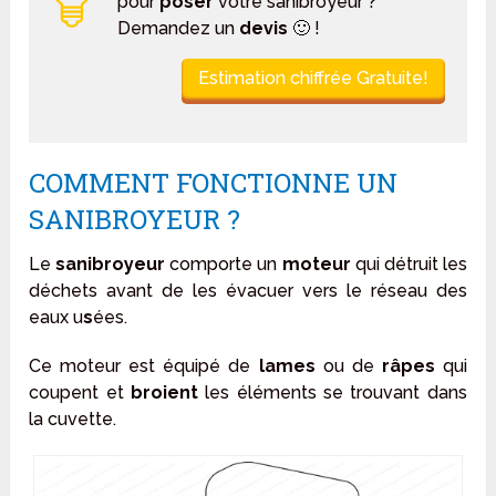
pour
poser
votre sanibroyeur ?
Demandez un
devis
🙂 !
Estimation chiffrée Gratuite!
COMMENT FONCTIONNE UN
SANIBROYEUR ?
Le
sanibroyeur
comporte un
moteur
qui détruit les
déchets avant de les évacuer vers le réseau des
eaux u
s
ées.
Ce moteur est équipé de
lames
ou de
râpes
qui
coupent et
broient
les éléments se trouvant dans
la cuvette.