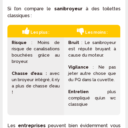
Si l’on compare le
sanibroyeur
à des toilettes
classiques :
Les plus :
Les moins :
Risque
: Moins de
Bruit
: Le sanibroyeur
risque de canalisations
est réputé bruyant à
bouchées grâce au
cause du moteur.
broyeur.
Vigilance
: Ne pas
Chasse d’eau :
avec
jeter autre chose que
un broyeur intégré, il n’y
du PQ dans la cuvette.
a plus de chasse d’eau
Entretien
plus
!
compliqué qu’un wc
classqiue
Les
entreprises
peuvent bien évidemment vous