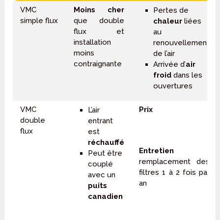
VMC
Moins cher
Pertes de
simple flux
que double
chaleur
liées
flux et
au
installation
renouvellement
moins
de l’air
contraignante
Arrivée d’
air
froid
dans les
ouvertures
VMC
Prix
L’air
double
entrant
flux
est
réchauffé
Entretien
:
Peut être
remplacement des
couplé
filtres 1 à 2 fois par
avec un
an
puits
canadien