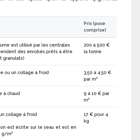
Prix
(pose
comprise)
ume est utilisé par les centrales
200 à 500 €
vendent des enrobés prêts à être
la tonne
t granulats)
e ou un collage à froid
3,50 à 4,50 €
par m²
ge à chaud
9 à 10 € par
m²
un collage à froid
17 € pour 4
kg
on est écrite sur le seau et est en
4 g/m²