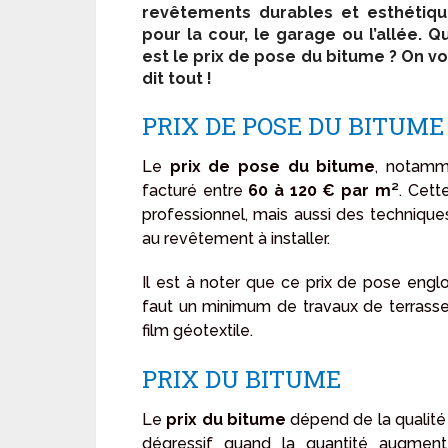
revêtements durables et esthétiq
pour la cour, le garage ou l’allée. Q
est le prix de pose du bitume ? On v
dit tout !
PRIX DE POSE DU BITUME
Le
prix de pose du bitume
, notamm
facturé entre
60 à 120 € par m²
. Cett
professionnel, mais aussi des techniqu
au revêtement à installer.
Il est à noter que ce prix de pose englo
faut un minimum de travaux de terrasse
film géotextile.
PRIX DU BITUME
Le
prix du bitume
dépend de la qualité 
dégressif quand la quantité augmente