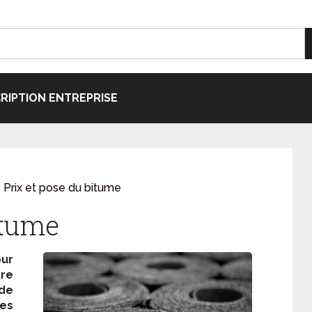
CRIPTION ENTREPRISE
Prix et pose du bitume
itume
ur
tre
de
des