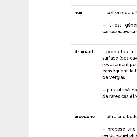
noir
– cet enrobé of
– il est géné
carrossables (ci
drainant
– permet de lutt
surface (des cavi
revêtement pour 
conséquent, la 
de verglas
– plus utilisé d
de rares cas êtr
bicouche
– offre une bell
– propose une 
rendu visuel plus