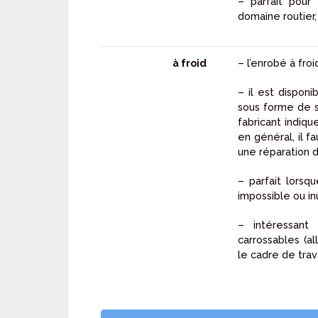
– parfait pour 
domaine routier,
à froid
– l’enrobé à froi
– il est dispon
sous forme de 
fabricant indiqu
en général, il 
une réparation de
– parfait lorsq
impossible ou in
– intéressant
carrossables (al
le cadre de trav