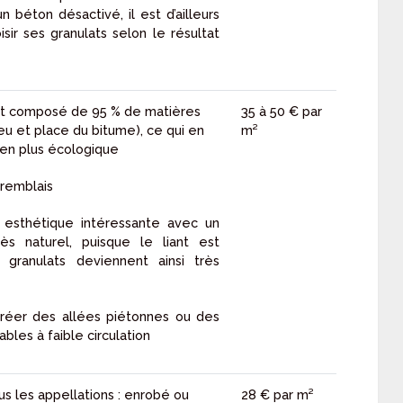
n béton désactivé, il est d’ailleurs
sir ses granulats selon le résultat
st composé de 95 % de matières
35 à 50 € par
eu et place du bitume), ce qui en
m²
bien plus écologique
 remblais
esthétique intéressante avec un
rès naturel, puisque le liant est
s granulats deviennent ainsi très
créer des allées piétonnes ou des
bles à faible circulation
us les appellations : enrobé ou
28 € par m²