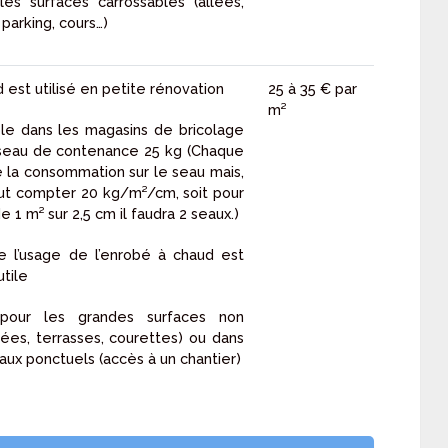
les surfaces carrossables (allées,
 parking, cours…)
d est utilisé en petite rénovation
25 à 35 € par
m²
ible dans les magasins de bricolage
seau de contenance 25 kg (Chaque
e la consommation sur le seau mais,
faut compter 20 kg/m²/cm, soit pour
 1 m² sur 2,5 cm il faudra 2 seaux.)
ue l’usage de l’enrobé à chaud est
utile
 pour les grandes surfaces non
lées, terrasses, courettes) ou dans
aux ponctuels (accès à un chantier)