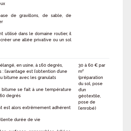
eux
ase de gravillons, de sable, de
er
t utilisé dans le domaine routier, il
 créer une allée privative ou un sol
élangé, en usine, à 160 degrés,
30 à 60 € par
 : l’avantage est l’obtention d’une
m²
 du bitume avec les granulats
(préparation
du sol, pose
 bitume se fait à une température
d’un
160 degrés
géotextile,
pose de
t est alors extrêmement adhérent
l’enrobé)
ellente durée de vie