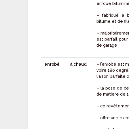
enrobé bitumin
– fabriqué à b
bitume et de fil
– majoritairemen
est parfait pour
de garage
enrobé
à chaud
– l’enrobé est m
voire 180 degrés
liaison parfaite
– la pose de ce
de matière de 
– ce revêtemen
– offre une exc