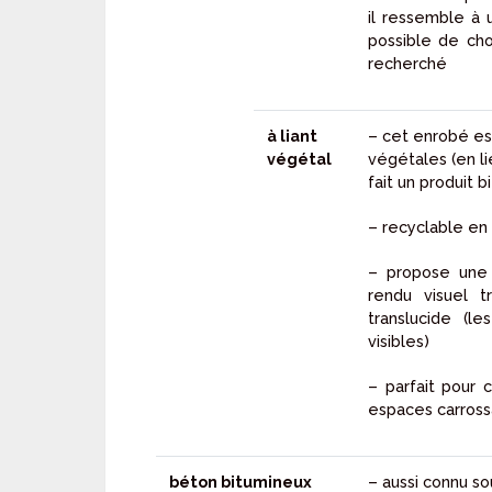
il ressemble à u
possible de choi
recherché
à liant
– cet enrobé e
végétal
végétales (en li
fait un produit 
– recyclable en
– propose une 
rendu visuel t
translucide (le
visibles)
– parfait pour 
espaces carrossa
béton bitumineux
– aussi connu so