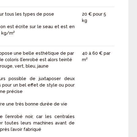
our tous les types de pose
20 € pour 5
kg
on est écrite sur le seau et est en
 kg/m²
opose une belle esthétique de par
40 à 60 € par
de coloris (l’enrobé est alors teinté
m²
rouge, vert, bleu, jaune
leurs possible de juxtaposer deux
ts pour un bel effet de style ou pour
one précise
fre une très bonne durée de vie
 l’enrobé noir, car les centrales
er toutes leurs machines avant de
près l’avoir fabriqué