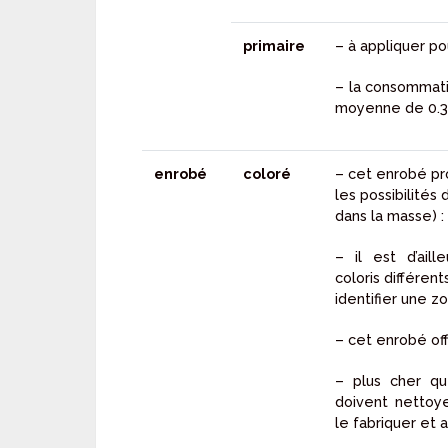
primaire
– à appliquer p
– la consommati
moyenne de 0.3
enrobé
coloré
– cet enrobé pr
les possibilités 
dans la masse) : 
– il est d’ail
coloris différen
identifier une z
– cet enrobé of
– plus cher que
doivent nettoy
le fabriquer et a