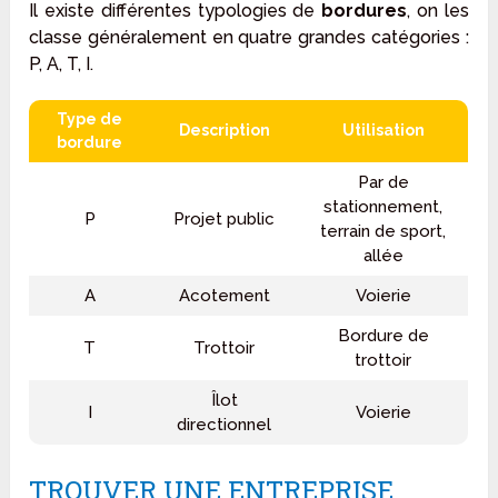
Il existe différentes typologies de
bordures
, on les
classe généralement en quatre grandes catégories :
P, A, T, I.
Type de
Description
Utilisation
bordure
Par de
stationnement,
P
Projet public
terrain de sport,
allée
A
Acotement
Voierie
Bordure de
T
Trottoir
trottoir
Îlot
I
Voierie
directionnel
TROUVER UNE ENTREPRISE