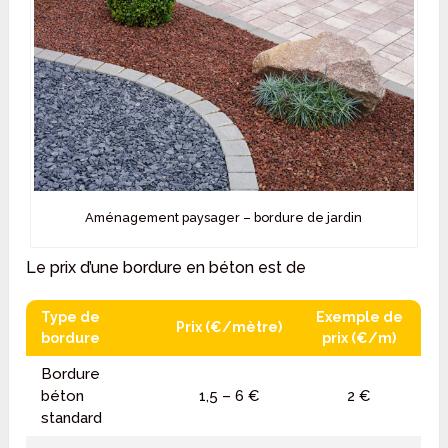
Aménagement paysager – bordure de jardin
Le prix d’une bordure en béton est de
Type de
Exemple de
Prix (€/mètre)
bordure
prix (€/m)
Bordure
béton
1,5 – 6 €
2 €
standard