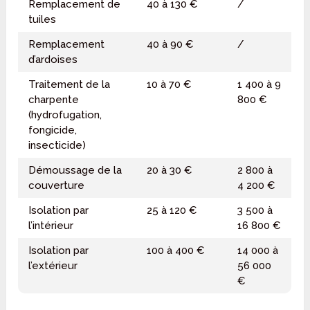
Remplacement de
40 à 130 €
/
tuiles
Remplacement
40 à 90 €
/
d’ardoises
Traitement de la
10 à 70 €
1 400 à 9
charpente
800 €
(hydrofugation,
fongicide,
insecticide)
Démoussage de la
20 à 30 €
2 800 à
couverture
4 200 €
Isolation par
25 à 120 €
3 500 à
l’intérieur
16 800 €
Isolation par
100 à 400 €
14 000 à
l’extérieur
56 000
€