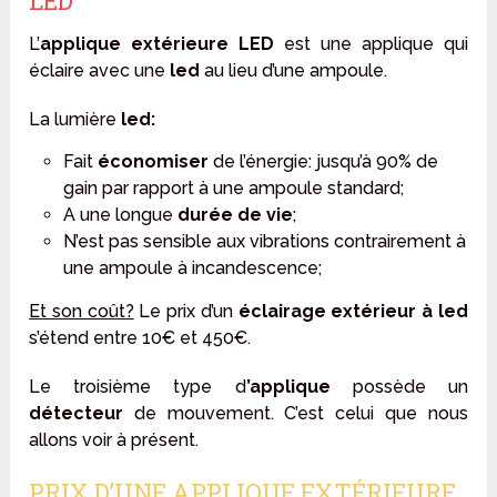
LED
L’
applique extérieure LED
est une applique qui
éclaire avec une
led
au lieu d’une ampoule.
La lumière
led:
Fait
économiser
de l’énergie: jusqu’à 90% de
gain par rapport à une ampoule standard;
A une longue
durée de vie
;
N’est pas sensible aux vibrations contrairement à
une ampoule à incandescence;
Et son coût?
Le prix d’un
éclairage extérieur à led
s’étend entre 10€ et 450€.
Le troisième type d
’applique
possède un
détecteur
de mouvement. C’est celui que nous
allons voir à présent.
PRIX D’UNE APPLIQUE EXTÉRIEURE