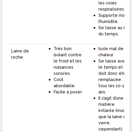
les voies
respiratoires.
Supporte mal
l’humidité.
Se tasse au fil
du temps.
Très bon
Isole mal de la
Laine de
isolant contre
chaleur.
roche
le froid et les
Se tasse avec
nuisances
le temps et
sonores.
doit donc être
Coût
remplacée
abordable.
tous les 10-15
Facile à poser.
ans.
Il s’agit d’une
matière
irritante (moins
que la laine de
verre,
cependant).