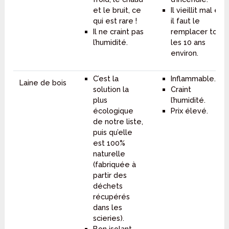
et le bruit, ce
Il vieillit mal et
qui est rare !
il faut le
Il ne craint pas
remplacer tous
l’humidité.
les 10 ans
environ.
C’est la
Inflammable.
Laine de bois
solution la
Craint
plus
l’humidité.
écologique
Prix élevé.
de notre liste,
puis qu’elle
est 100%
naturelle
(fabriquée à
partir des
déchets
récupérés
dans les
scieries).
Bon isolant