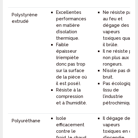
Excellentes
Ne résiste pas
Polystyrène
performances
au feu et
extrudé
en matière
dégage des
d’isolation
vapeurs
thermique.
toxiques quand
Faible
il brûle.
épaisseur
Il ne résiste pas
(n’empiète
non plus aux
donc pas trop
rongeurs.
sur la surface
N’isole pas du
de la pièce où
bruit.
il est posé).
Pas écologique
Résiste à la
(issu de
compression
l’industrie
et à l’humidité.
pétrochimique).
Isole
Il dégage des
Polyuréthane
efficacement
vapeurs
contre le
toxiques en cas
froid, le chaud
d’incendie.