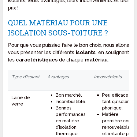
isolants, leurs avantages, leurs inconvénients…et leur
prix !
QUEL MATÉRIAU POUR UNE
ISOLATION SOUS-TOITURE ?
Pour que vous puissiez faire le bon choix, nous allons
vous présenter les différents
isolants
, en soulignant
les
caractéristiques
de chaque
matériau
.
Type d’isolant
Avantages
Inconvénients
Bon marché.
Peu efficace en
Laine de
Incombustible.
tant qu’isolant
verre
Bonnes
phonique.
performances
Matière
en matière
première non
d’isolation
renouvelable
thermique.
et irritante pour