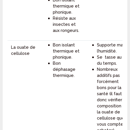
thermique et
phonique.
Résiste aux
insectes et
aux rongeurs.
Bon isolant
Supporte mal
La ouate de
thermique et
l’humidité.
cellulose
phonique.
Se tasse au fil
Bon
du temps.
déphasage
Nombreux
thermique.
additifs pas
forcément
bons pour la
santé (il faut
donc vérifier la
composition de
la ouate de
cellulose que
vous comptez