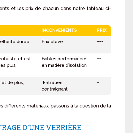
nts et les prix de chacun dans notre tableau ci-
INCONVÉNIENTS
PRIX
xcellente durée
Prix élevé.
+++
t robuste et est
Faibles performances
++
es plus
en matière d’isolation.
 et de plus,
Entretien
+
contraignant.
s différents matériaux, passons à la question de la
TRAGE D’UNE VERRIÈRE