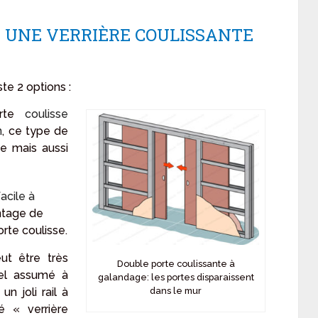
R UNE VERRIÈRE COULISSANTE
ste 2 options :
te
coulisse
n
, ce type de
ue mais aussi
acile à
ntage de
rte coulisse.
ut être très
Double porte coulissante à
iel assumé à
galandage: les portes disparaissent
n joli rail à
dans le mur
é « verrière