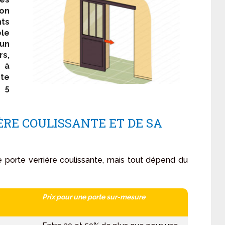
ion
ts
èle
’un
rs,
l à
rte
 5
ÈRE COULISSANTE ET DE SA
orte verrière coulissante, mais tout dépend du
Prix pour une porte sur-mesure