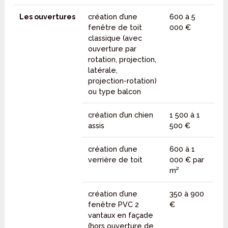
Les ouvertures
création d’une
600 à 5
fenêtre de toit
000 €
classique (avec
ouverture par
rotation, projection,
latérale,
projection-rotation)
ou type balcon
création d’un chien
1 500 à 1
assis
500 €
création d’une
600 à 1
verrière de toit
000 € par
m²
création d’une
350 à 900
fenêtre PVC 2
€
vantaux en façade
(hors ouverture de