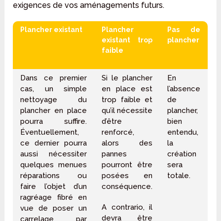
exigences de vos aménagements futurs.
Plancher existant
Plancher
Pas de
existant trop
plancher
faible
Dans ce premier
Si le plancher
En
cas, un simple
en place est
l’absence
nettoyage du
trop faible et
de
plancher en place
qu’il nécessite
plancher,
pourra suffire.
d’être
bien
Éventuellement,
renforcé,
entendu,
ce dernier pourra
alors des
la
aussi nécessiter
pannes
création
quelques menues
pourront être
sera
réparations ou
posées en
totale.
faire l’objet d’un
conséquence.
ragréage fibré en
A contrario, il
vue de poser un
devra être
carrelage par