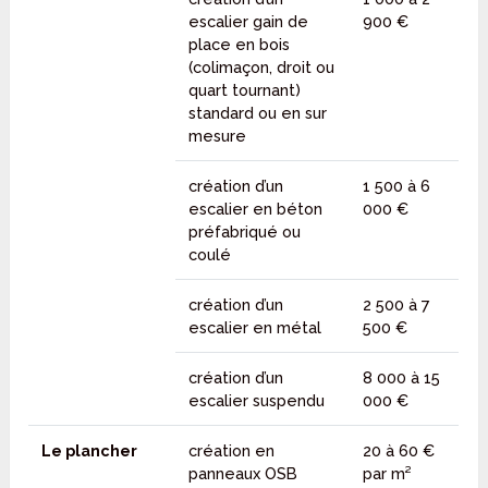
escalier gain de
900 €
place en bois
(colimaçon, droit ou
quart tournant)
standard ou en sur
mesure
création d’un
1 500 à 6
escalier en béton
000 €
préfabriqué ou
coulé
création d’un
2 500 à 7
escalier en métal
500 €
création d’un
8 000 à 15
escalier suspendu
000 €
Le plancher
création en
20 à 60 €
panneaux OSB
par m²