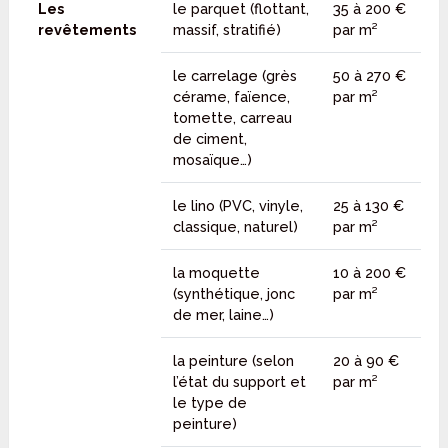
Les
le parquet (flottant,
35 à 200 €
revêtements
massif, stratifié)
par m²
le carrelage (grès
50 à 270 €
cérame, faïence,
par m²
tomette, carreau
de ciment,
mosaïque…)
le lino (PVC, vinyle,
25 à 130 €
classique, naturel)
par m²
la moquette
10 à 200 €
(synthétique, jonc
par m²
de mer, laine…)
la peinture (selon
20 à 90 €
l’état du support et
par m²
le type de
peinture)