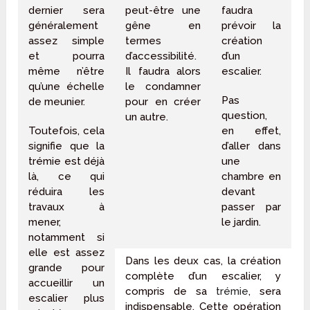
dernier sera
peut-être une
faudra
généralement
gêne en
prévoir la
assez simple
termes
création
et pourra
d’accessibilité.
d’un
même n’être
Il faudra alors
escalier.
qu’une échelle
le condamner
Pas
de meunier.
pour en créer
question,
un autre.
Toutefois, cela
en effet,
signifie que la
d’aller dans
trémie est déjà
une
là, ce qui
chambre en
réduira les
devant
travaux à
passer par
mener,
le jardin.
notamment si
elle est assez
Dans les deux cas, la création
grande pour
complète d’un escalier, y
accueillir un
compris de sa
trémie
, sera
escalier plus
indispensable. Cette opération