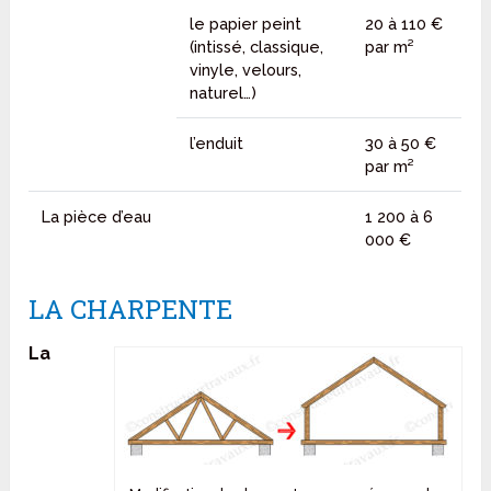
le papier peint
20 à 110 €
(intissé, classique,
par m²
vinyle, velours,
naturel…)
l’enduit
30 à 50 €
par m²
La pièce d’eau
1 200 à 6
000 €
LA CHARPENTE
La