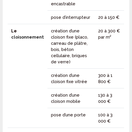
encastrable
pose d’interrupteur
20 à 150 €
Le
création d’une
20 à 300 €
cloisonnement
cloison fixe (placo,
par m²
carreau de plâtre,
bois, béton
cellulaire, briques
de verre)
création d’une
300 à 1
cloison fixe vitrée
800 €
création d’une
130 à 3
cloison mobile
000 €
pose d’une porte
100 à 3
000 €