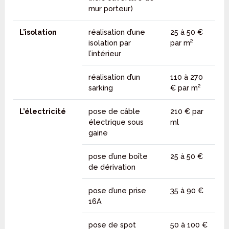
mur porteur)
L’isolation
réalisation d’une
25 à 50 €
isolation par
par m²
l’intérieur
réalisation d’un
110 à 270
sarking
€ par m²
L’électricité
pose de câble
210 € par
électrique sous
ml
gaine
pose d’une boîte
25 à 50 €
de dérivation
pose d’une prise
35 à 90 €
16A
pose de spot
50 à 100 €