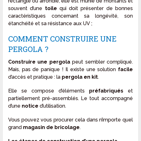
rectangle ou arrondie, elle est munie de montants et
souvent d’une
toile
qui doit présenter de bonnes
caractéristiques concernant sa longévité, son
étanchéité et sa résistance aux UV ;
COMMENT CONSTRUIRE UNE
PERGOLA ?
Construire une pergola
peut sembler compliqué.
Mais, pas de panique ! Il existe une solution
facile
d’accès et pratique : la
pergola en kit
.
Elle se compose d’éléments
préfabriqués
et
partiellement pré-assemblés. Le tout accompagné
d’une
notice
d’utilisation.
Vous pouvez vous procurer cela dans n’importe quel
grand
magasin de bricolage
.