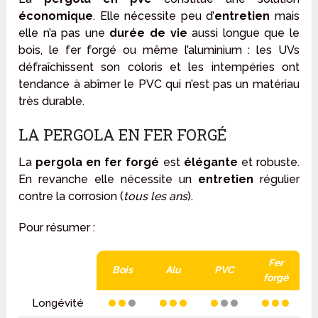
économique
. Elle nécessite peu d’
entretien
mais
elle n’a pas une
durée de vie
aussi longue que le
bois, le fer forgé ou même l’aluminium : les UVs
défraîchissent son coloris et les intempéries ont
tendance à abîmer le PVC qui n’est pas un matériau
très durable.
LA PERGOLA EN FER FORGÉ
La
pergola en fer forgé
est
élégante
et robuste.
En revanche elle nécessite un
entretien
régulier
contre la corrosion (
tous les ans
).
Pour résumer :
Fer
Bois
Alu
PVC
forgé
Longévité