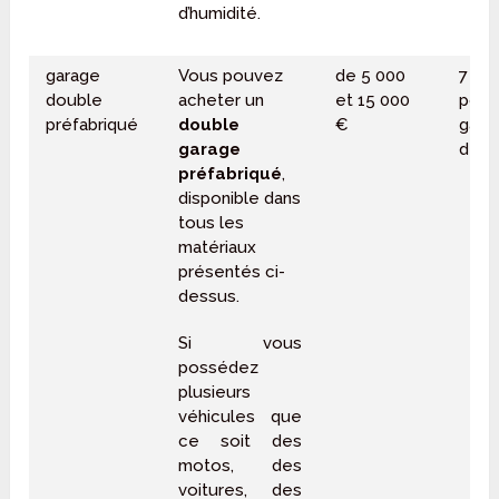
d’humidité.
garage
Vous pouvez
de 5 000
7 50
double
acheter un
et 15 000
pour
préfabriqué
double
€
gara
garage
de 3
préfabriqué
,
disponible dans
tous les
matériaux
présentés ci-
dessus.
Si vous
possédez
plusieurs
véhicules que
ce soit des
motos, des
voitures, des