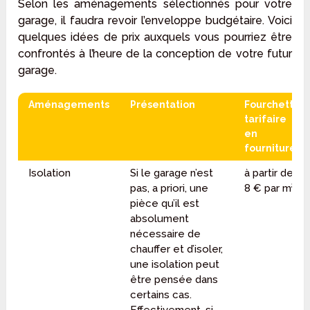
Selon les aménagements sélectionnés pour votre
garage, il faudra revoir l’enveloppe budgétaire. Voici
quelques idées de prix auxquels vous pourriez être
confrontés à l’heure de la conception de votre futur
garage.
Aménagements
Présentation
Fourchette
tarifaire
en
fourniture
Isolation
Si le garage n’est
à partir de
pas, a priori, une
8 € par m²
pièce qu’il est
absolument
nécessaire de
chauffer et d’isoler,
une isolation peut
être pensée dans
certains cas.