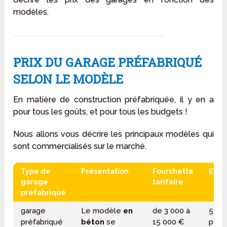
modèles.
PRIX DU GARAGE PRÉFABRIQUÉ
SELON LE MODÈLE
En matière de construction préfabriquée, il y en a
pour tous les goûts, et pour tous les budgets !
Nous allons vous décrire les principaux modèles qui
sont commercialisés sur le marché.
Type de
Présentation
Fourchette
Exe
garage
tarifaire
préfabriqué
garage
Le modèle
en
de 3 000 à
5 00
préfabriqué
béton
se
15 000 €
pour