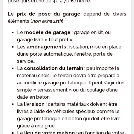
pose qui s’étend de 40 à 70 €/heure.
Le
prix de pose du garage
dépend de divers
éléments (
non exhaustif
) :
Le
modèle de garage
: garage en kit, ou
garage livré « tout prêt ».
Les
aménagements
: isolation, mise en place
d’une porte automatique, fenêtre, porte de
service…
La
consolidation du terrain
: peu importe le
matériau choisi, le terrain devra être préparé à
accueillir le garage préfabriqué. Il peut s’agir d’un
simple « terrassement » ou du coulage d’une
dalle en béton.
La
livraison
: certains matériaux doivent être
livrés à l’aide de véhicules spéciaux comme le
garage préfabriqué en béton qui doit être livré
grâce à une grue.
Le
lieu de votre maison
: en fonction de votre