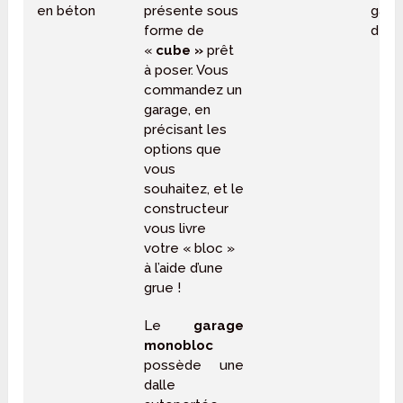
en béton
présente sous
gara
forme de
de 1
«
cube »
prêt
à poser. Vous
commandez un
garage, en
précisant les
options que
vous
souhaitez, et le
constructeur
vous livre
votre « bloc »
à l’aide d’une
grue !
Le
garage
monobloc
possède une
dalle