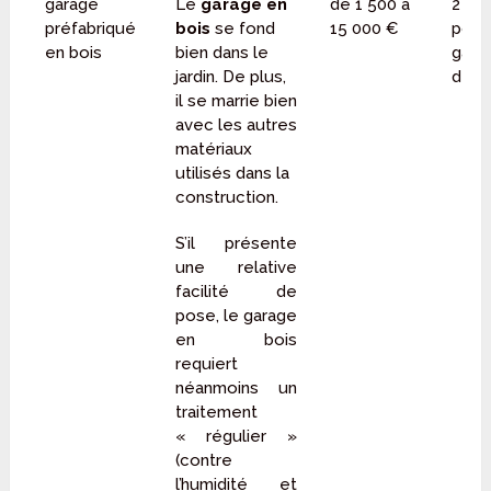
garage
Le
garage en
de 1 500 à
2 20
préfabriqué
bois
se fond
15 000 €
pour
en bois
bien dans le
gara
jardin. De plus,
de 1
il se marrie bien
avec les autres
matériaux
utilisés dans la
construction.
S’il présente
une relative
facilité de
pose, le garage
en bois
requiert
néanmoins un
traitement
« régulier »
(contre
l’humidité et