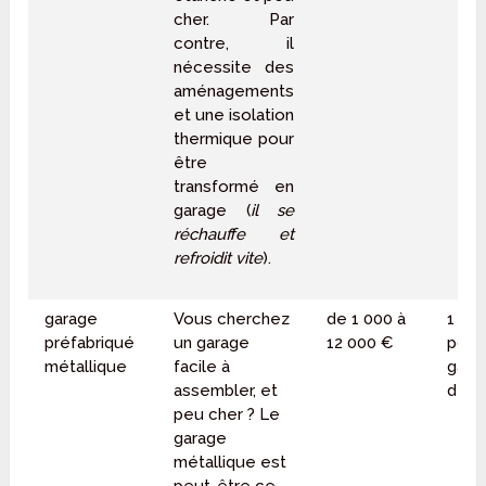
cher. Par
contre, il
nécessite des
aménagements
et une isolation
thermique pour
être
transformé en
garage (
il se
réchauffe et
refroidit vite
).
garage
Vous cherchez
de 1 000 à
1 60
préfabriqué
un garage
12 000 €
pour
métallique
facile à
gara
assembler, et
de 1
peu cher ? Le
garage
métallique est