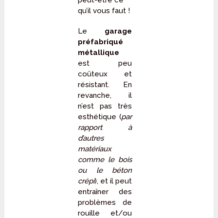
peut-être ce
qu’il vous faut !
Le
garage
préfabriqué
métallique
est peu
coûteux et
résistant. En
revanche, il
n’est pas très
esthétique (
par
rapport à
d’autres
matériaux
comme le bois
ou le béton
crépi
), et il peut
entraîner des
problèmes de
rouille et/ou