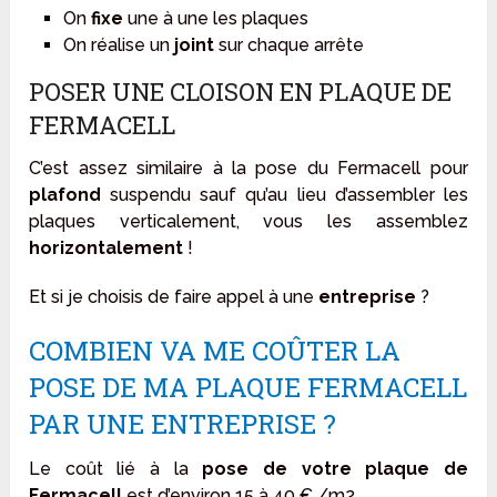
On
fixe
une à une les plaques
On réalise un
joint
sur chaque arrête
POSER UNE CLOISON EN PLAQUE DE
FERMACELL
C’est assez similaire à la pose du Fermacell pour
plafond
suspendu sauf qu’au lieu d’assembler les
plaques verticalement, vous les assemblez
horizontalement
!
Et si je choisis de faire appel à une
entreprise
?
COMBIEN VA ME COÛTER LA
POSE DE MA PLAQUE FERMACELL
PAR UNE ENTREPRISE ?
Le coût lié à la
pose de votre plaque de
Fermacell
est d’environ 15 à 40 € /m2.