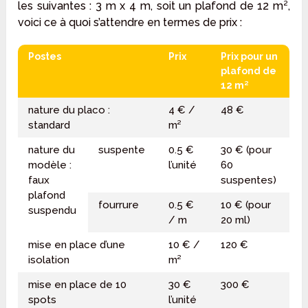
les suivantes : 3 m x 4 m, soit un plafond de 12 m²,
voici ce à quoi s’attendre en termes de prix :
Postes
Prix
Prix pour un
plafond de
12 m²
nature du placo :
4 € /
48 €
standard
m²
nature du
suspente
0.5 €
30 € (pour
modèle :
l’unité
60
faux
suspentes)
plafond
fourrure
0.5 €
10 € (pour
suspendu
/ m
20 ml)
mise en place d’une
10 € /
120 €
isolation
m²
mise en place de 10
30 €
300 €
spots
l’unité