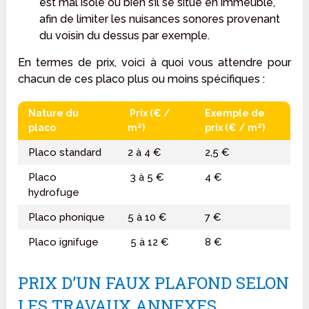
est mal isolé ou bien s’il se situe en immeuble,
afin de limiter les nuisances sonores provenant
du voisin du dessus par exemple.
En termes de prix, voici à quoi vous attendre pour
chacun de ces placo plus ou moins spécifiques :
Nature du
Prix (€ /
Exemple de
placo
m²)
prix (€ / m²)
Placo standard
2 à 4 €
2,5 €
Placo
3 à 5 €
4 €
hydrofuge
Placo phonique
5 à 10 €
7 €
Placo ignifuge
5 à 12 €
8 €
PRIX D’UN FAUX PLAFOND SELON
LES TRAVAUX ANNEXES