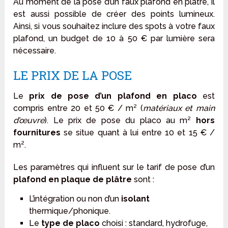
Au moment de la pose d’un faux plafond en plâtre, il
est aussi possible de créer des points lumineux.
Ainsi, si vous souhaitez inclure des spots à votre faux
plafond, un budget de 10 à 50 € par lumière sera
nécessaire.
LE PRIX DE LA POSE
Le
prix de pose d’un plafond en placo
est
compris entre 20 et 50 € / m² (
matériaux et main
d’œuvre
). Le prix de pose du placo au m²
hors
fournitures
se situe quant à lui entre 10 et 15 € /
m².
Les paramètres qui influent sur le tarif de pose d’un
plafond en plaque de plâtre
sont :
L’intégration ou non d’un
isolant
thermique/phonique.
Le
type de placo
choisi : standard, hydrofuge,