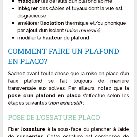
masquer
les défauts d’un plafond abîmé
intégrer
des câbles et tuyaux dont la vue est
disgracieuse
améliorer l’
isolation
thermique et/ou phonique
par ajout d’un isolant (
laine minérale
)
modifier la
hauteur
de plafond
COMMENT FAIRE UN PLAFOND
EN PLACO?
Sachez avant toute chose que la mise en place d’un
faux plafond se fait toujours de manière
transversale aux solives. Par ailleurs, notez que la
pose d’un plafond en placo
s’effectue selon les
étapes suivantes (
non exhaustif
) :
POSE DE L’OSSATURE PLACO
Fixer l’
ossature
à la sous-face du plancher à l’aide
de
suspentes.
Cette ossature est composée de