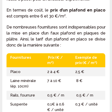
En termes de coût, le
prix d’un plafond en placo
est compris entre 6 et 30 €/m².
De nombreuses fournitures sont indispensables pour
la mise en place d’un faux plafond en plaques de
plâtre. Ainsi, le tarif d’un plafond en placo se divise
donc de la manière suivante :
Fournitures
Prix (€ /
Exemple de
m²)
prix (€ / m²)
Placo
2 à 4 €
2,5 €
Laine minérale
7 à 10 €
8 €
(ép. 10cm)
Rails, fourrure
0,5 € / m
0,5 € / m
Suspente
0,1€ à 0,6
0,3 € / unité
€ / unité