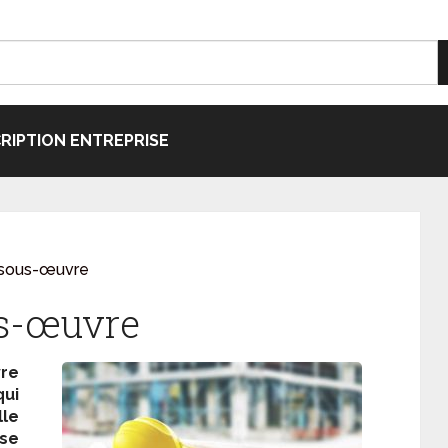
CRIPTION ENTREPRISE
n sous-œuvre
us-œuvre
vre
ui
le
ise