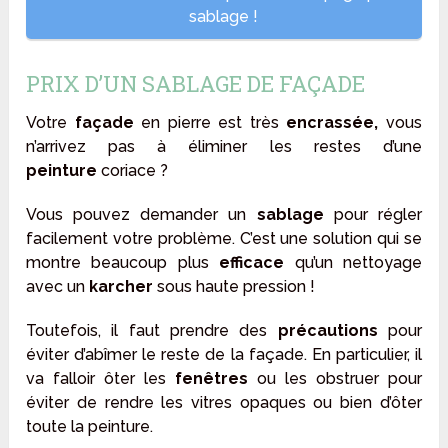
sablage !
PRIX D’UN SABLAGE DE FAÇADE
Votre
façade
en pierre est très
encrassée,
vous
n’arrivez pas à éliminer les restes d’une
peinture
coriace ?
Vous pouvez demander un
sablage
pour régler
facilement votre problème. C’est une solution qui se
montre beaucoup plus
efficace
qu’un nettoyage
avec un
karcher
sous haute pression !
Toutefois, il faut prendre des
précautions
pour
éviter d’abîmer le reste de la façade. En particulier, il
va falloir ôter les
fenêtres
ou les obstruer pour
éviter de rendre les vitres opaques ou bien d’ôter
toute la peinture.