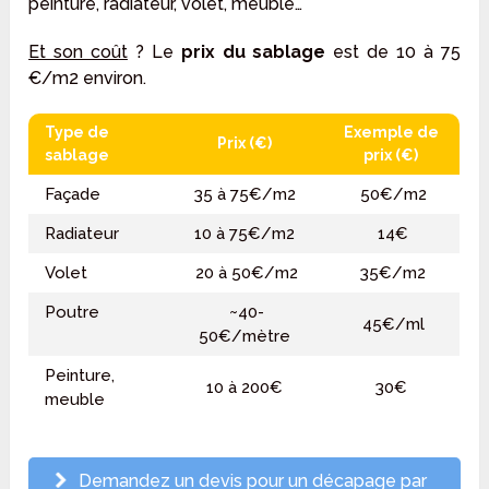
peinture, radiateur, volet, meuble…
Et son coût
? Le
prix du sablage
est de 10 à 75
€/m2 environ.
Type de
Exemple de
Prix (€)
sablage
prix (€)
Façade
35 à 75€/m2
50€/m2
Radiateur
10 à 75€/m2
14€
Volet
20 à 50€/m2
35€/m2
Poutre
~40-
45€/ml
50€/mètre
Peinture,
10 à 200€
30€
meuble
Demandez un devis pour un décapage par