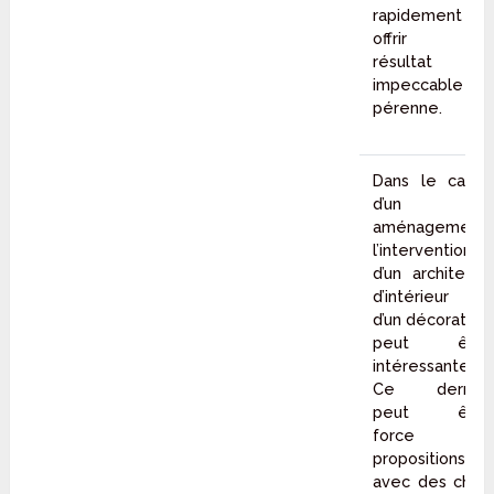
rapidement et
offrir un
résultat
impeccable et
pérenne.
Dans le cadre
d’un
aménagement,
l’intervention
d’un architecte
d’intérieur ou
d’un décorateur
peut être
intéressante.
Ce dernier
peut être
force de
propositions
avec des choix