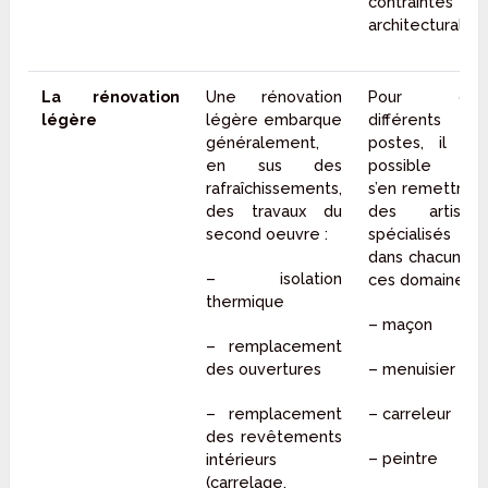
contraintes
architecturales.
La rénovation
Une rénovation
Pour ces
légère
légère embarque
différents
généralement,
postes, il est
en sus des
possible de
rafraîchissements,
s’en remettre à
des travaux du
des artisans
second oeuvre :
spécialisés
dans chacun de
– isolation
ces domaines.
thermique
– maçon
– remplacement
des ouvertures
– menuisier
– remplacement
– carreleur
des revêtements
– peintre
intérieurs
(carrelage,