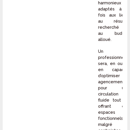
harmonieux et
adaptés à la
fois aux lieux,
au résultat
recherché et
au budget
alloué.
Un tel
professionnel
sera, en outre,
en capacité
d’optimiser cet
agencement
pour une
circulation
fluide tout en
offrant des
espaces
fonctionnels
malgré les