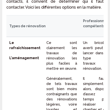
contacts, il convient de déterminer qui il faut
contacter. Voici les différentes options en la matière.
Professionnels
Types de rénovation
compétents
Le
Ce sont
Un bricoleur
rafraîchissement
clairement les
averti peut se
travaux de
lancer dans ce
L’aménagement
rénovation les
type de
plus faciles à
travaux de
mettre en œuvre.
rénovation.
Généralement,
Il faudra
de tels travaux
simplement,
sont bien moins
alors, disposer
contraignants que
d’assez de
des rénovations
temps pour
légères, voire
réaliser le
lourdes, et
chantier et d’un