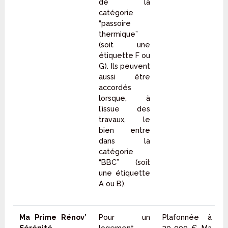
de la
catégorie
“passoire
thermique”
(soit une
étiquette F ou
G). Ils peuvent
aussi être
accordés
lorsque, à
l’issue des
travaux, le
bien entre
dans la
catégorie
“BBC” (soit
une étiquette
A ou B).
Ma Prime Rénov’
Pour un
Plafonnée à
Sérénité
logement
30 000 €, Ma