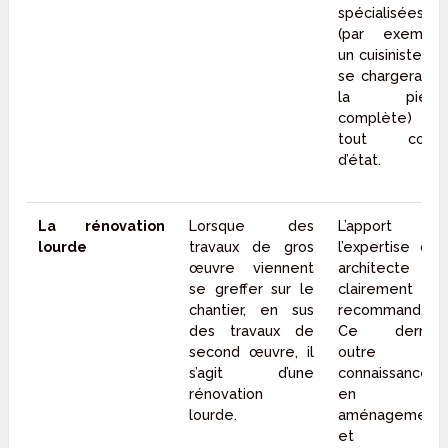
spécialisées
(par exemple
un cuisiniste qui
se chargera de
la pièce
complète) ou
tout corps
d’état.
La rénovation
Lorsque des
L’apport de
lourde
travaux de gros
l’expertise d’un
œuvre viennent
architecte est
se greffer sur le
clairement
chantier, en sus
recommandé.
des travaux de
Ce dernier,
second œuvre, il
outre ses
s’agit d’une
connaissances
rénovation
en
lourde.
aménagement
et en