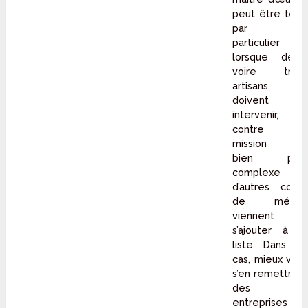
peut être tenu
par un
particulier
lorsque deux,
voire trois,
artisans
doivent
intervenir, par
contre la
mission est
bien plus
complexe si
d’autres corps
de métier
viennent
s’ajouter à la
liste. Dans ce
cas, mieux vaut
s’en remettre à
des
entreprises