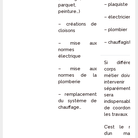
– plaquiste
parquet,
peinture…)
– électricien
– créations de
– plombier
cloisons
– chauffagiste…
– mise aux
normes
électrique
Si différents
– mise aux
corps de
normes de la
métier doivent
plomberie
intervenir
séparément, il
– remplacement
sera
du système de
indispensable
chauffage…
de coordonner
les travaux.
C’est le rôle
d’un maître