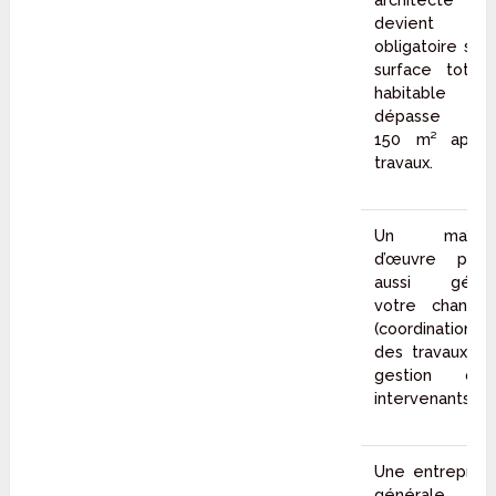
devient
obligatoire si la
surface totale
habitable
dépasse les
150 m² après
travaux.
Un maître
d’œuvre peut
aussi gérer
votre chantier
(coordination
des travaux et
gestion des
intervenants).
Une entreprise
générale du