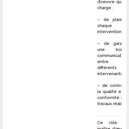
d’oeuvre qui se
charge :
– de planifier
chaque
intervention
– de garantir
une bonne
communication
entre les
différents
intervenants
– de contrôler
la qualité et la
conformité des
travaux réalisés
Ce rôle de
maître d’œuvre