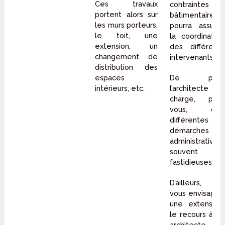
Ces travaux
contraintes
portent alors sur
bâtimentaires,
les murs porteurs,
pourra assurer
le toit, une
la coordination
extension, un
des différents
changement de
intervenants.
distribution des
espaces
De plus,
intérieurs, etc.
l’architecte se
charge, pour
vous, des
différentes
démarches
administratives,
souvent
fastidieuses.
D’ailleurs, si
vous envisagez
une extension,
le recours à un
architecte