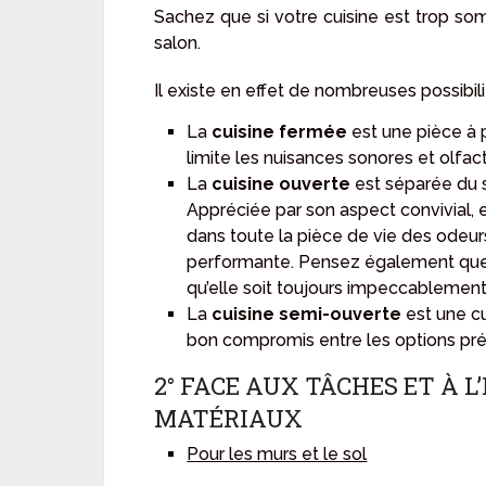
Sachez que si votre cuisine est trop sombr
salon.
Il existe en effet de nombreuses possibil
La
cuisine fermée
est une pièce à p
limite les nuisances sonores et olfact
La
cuisine ouverte
est séparée du s
Appréciée par son aspect convivial, e
dans toute la pièce de vie des odeurs
performante. Pensez également que, c
qu’elle soit toujours impeccablemen
La
cuisine semi-ouverte
est une cu
bon compromis entre les options pr
2° FACE AUX TÂCHES ET À L
MATÉRIAUX
Pour les murs et le sol