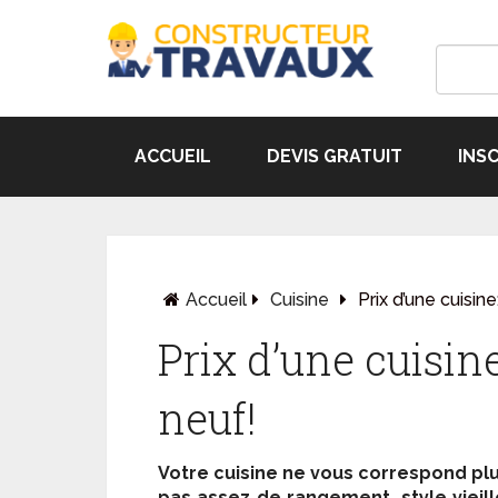
ACCUEIL
DEVIS GRATUIT
INS
Accueil
Cuisine
Prix d’une cuisin
Prix d’une cuisin
neuf!
Votre
cuisine
ne vous correspond plu
pas assez de rangement, style vieill