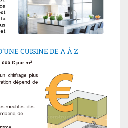
ce
est
 la
us
 et
’UNE CUISINE DE A À Z
1 000 € par m².
un chiffrage plus
pération dépend de
es meubles, des
omberie, de
 gamme