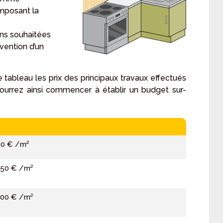
mposant la
ons souhaitées
rvention d’un
ableau les prix des principaux travaux effectués
pourrez ainsi commencer à établir un budget sur-
40 € /m²
150 € /m²
100 € /m²