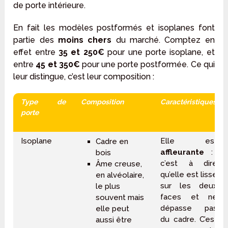
de porte intérieure.
En fait les modèles postformés et isoplanes font
partie des
moins chers
du marché. Comptez en
effet entre
35 et 250€
pour une porte isoplane, et
entre
45 et 350€
pour une porte postformée. Ce qui
leur distingue, c’est leur composition :
Type de
Composition
Caractéristiques
porte
Isoplane
Elle est
Cadre en
affleurante
:
bois
c’est à dire
Âme creuse,
qu’elle est lisse
en alvéolaire,
sur les deux
le plus
faces et ne
souvent mais
dépasse pas
elle peut
du cadre. C’est
aussi être