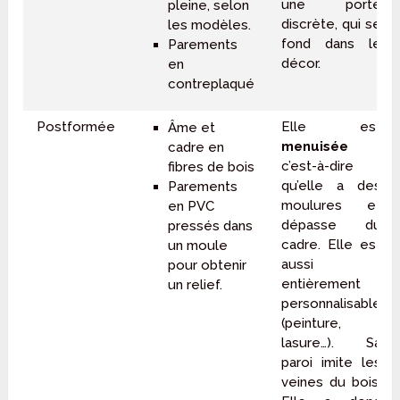
une porte
pleine, selon
discrète, qui se
les modèles.
fond dans le
Parements
décor.
en
contreplaqué
Postformée
Elle est
Âme et
menuisée
:
cadre en
c’est-à-dire
fibres de bois
qu’elle a des
Parements
moulures et
en PVC
dépasse du
pressés dans
cadre. Elle est
un moule
aussi
pour obtenir
entièrement
un relief.
personnalisable
(peinture,
lasure…). Sa
paroi imite les
veines du bois.