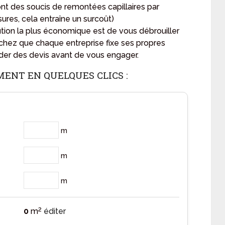
 amont des soucis de remontées capillaires par
sures, cela entraîne un surcoût)
lution la plus économique est de vous débrouiller
sachez que chaque entreprise fixe ses propres
ander des devis avant de vous engager.
MENT EN QUELQUES CLICS :
m
m
m
2
0
m
éditer