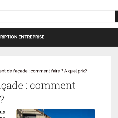
CRIPTION ENTREPRISE
nt de façade : comment faire ? A quel prix?
açade : comment
?
us
onc