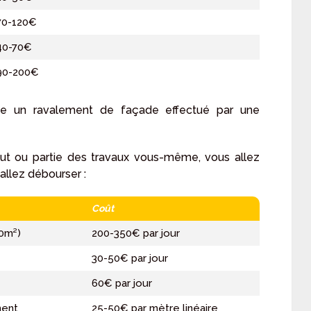
70-120€
40-70€
90-200€
e un ravalement de façade effectué par une
out ou partie des travaux vous-même, vous allez
allez débourser :
Coût
70m²)
200-350€ par jour
30-50€ par jour
60€ par jour
ment
25-50€ par mètre linéaire