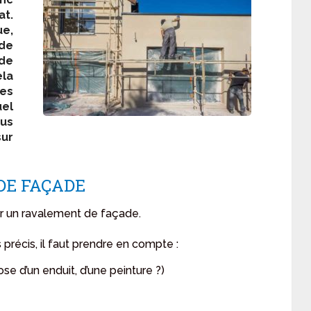
at.
e,
de
de
la
es
uel
us
sur
DE FAÇADE
r un ravalement de façade.
 précis, il faut prendre en compte :
e d’un enduit, d’une peinture ?)