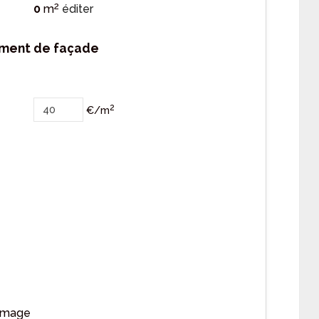
2
0
m
éditer
ement de façade
2
€/m
mmage