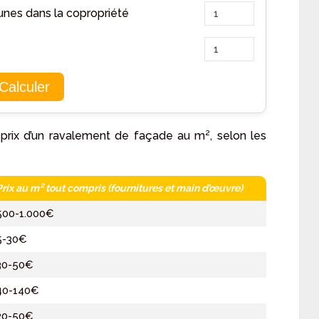
nes dans la copropriété
Calculer
prix d’un ravalement de façade au m², selon les
Prix au m² tout compris (fournitures et main d’œuvre)
500-1.000€
5-30€
30-50€
40-140€
20-50€